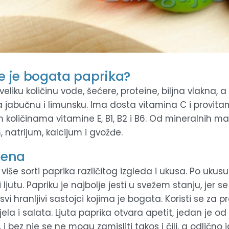
 je bogata paprika?
veliku količinu vode, šećere, proteine, biljna vlakna, 
na jabučnu i limunsku. Ima dosta vitamina C i provita
 količinama vitamine E, B1, B2 i B6. Od mineralnih mat
, natrijum, kalcijum i gvožđe.
mena
 više sorti paprika različitog izgleda i ukusa. Po ukusu
i ljutu. Papriku je najbolje jesti u svežem stanju, jer s
vi hranljivi sastojci kojima je bogata. Koristi se za pra
jela i salata. Ljuta paprika otvara apetit, jedan je od
 i bez nje se ne mogu zamisliti takos i čili, a odlično 