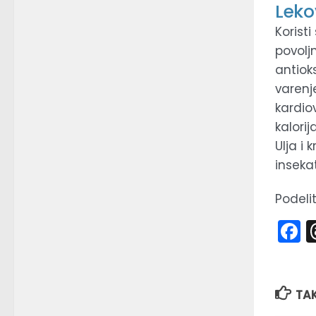
Leko
Koristi
povoljn
antiok
varenje
kardio
kalori
Ulja i 
inseka
Podelit
F
TA