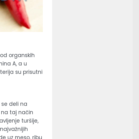
a od organskih
mina A, a u
erija su prisutni
 se deli na
e na taj način
vljenje turšije,
 najvažnijih
ide uz meso, ribu