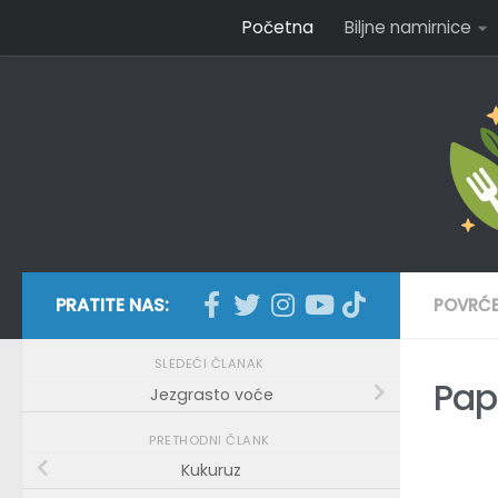
Početna
Biljne namirnice
Skip to content
PRATITE NAS:
POVRĆ
SLEDEĆI ČLANAK
Pap
Jezgrasto voće
PRETHODNI ČLANK
Kukuruz