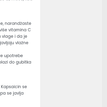
ute, narandžaste
 više vitamina C
 vlage i da je
javljaju vlažne
Pre upotrebe
olazi do gubitka
. Kapsaicin se
pa se javlja