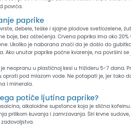
od povrća.
nje paprike
čvrste, debele, teške i sjajne plodove svetlozelene, ž
vene boje, bez oštećenja. Crvena paprika ima oko 20%
ene. Ukoliko je naborana znači da je došlo do gubitka
a. Ako unutar paprike počne kvarenje, na površini se 
 je neopranu u plastičnoj kesi u frižideru 5-7 dana. 
u oprati pod mlazom vode. Ne potapati je, jer tako d
na i minerala.
ega potiče ljutina paprike?
saicina, alkaloidne supstance koja je slična kofeinu
ja prilikom kuvanja i zamrzavanja. Širi krvne sudove, 
 zadovoljstva.