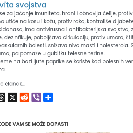
vita svojstva
 se za jačanje imuniteta, hrani i obnavlja ćelije, protiv
o utiče na kosu i kožu, protiv raka, kontroliše dijabete
sidanasa, ima antivirusna i antibakterijska svojstva,
, dezinfikuje, poboljšava cirkulaciju, protiv umora, šti
vaskularnih bolesti, snižava nivo masti i holesterola.
jama, pa pomaže u gubitku telesne težine.
kreme na bazi ljute paprike se koriste kod bolesnih ve
ta.
e članak...
acebook
Threads
X
Reddit
Viber
Share
KOĐE VAM SE MOŽE DOPASTI