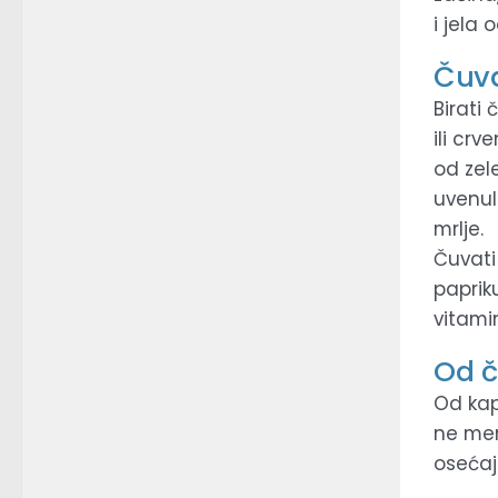
i jela 
Čuva
Birati 
ili cr
od zel
uvenul
mrlje.
Čuvati
paprik
vitami
Od č
Od kap
ne men
osećaj