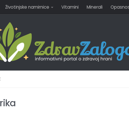
Životinjske namirnice
Vitamini
Minerali
Opasnost
E
rika