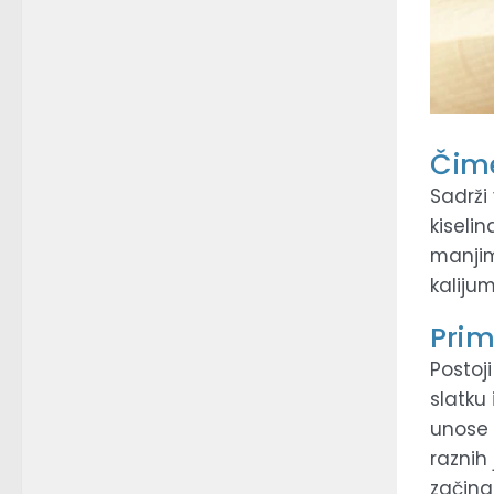
Čime
Sadrži 
kiseli
manjim
kalijum
Pri
Postoji
slatku 
unose s
raznih 
začina,