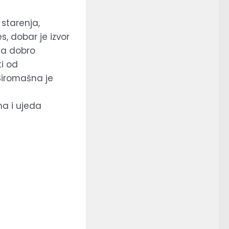
 starenja,
s, dobar je izvor
 za dobro
ti od
 Siromašna je
na i ujeda