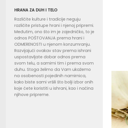
HRANA ZA DUH I TELO
Različite kulture i tradicije neguju
različite pristupe hrani i njenoj pripremi.
Međutim, ono što im je zajedničko, to je
odnos POŠTOVANJA prema hrani i
ODMERENOSTI u njenom konzumranju.
Razvijajući ovakav stav prema ishrani
uspostavljate dobar odnos prema
svom telu, a samimi tim i prema svom
duhu. Stoga želimo da Vam ukažemo
na osobenosti pojedinih namirnica,
kako biste sami vršili što bolji izbor onih
koje ćete koristiti u ishrani, kao i načina
njihove pripreme.