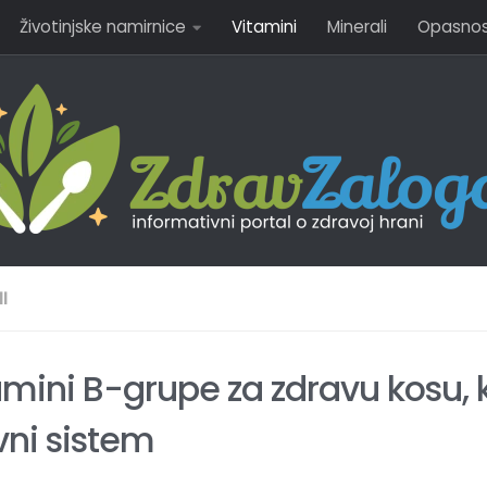
Životinjske namirnice
Vitamini
Minerali
Opasnost
I
amini B-grupe za zdravu kosu, k
vni sistem