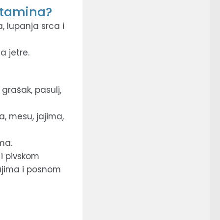
itamina?
, lupanja srca i
a jetre.
grašak, pasulj,
a, mesu, jajima,
ama.
 i pivskom
jajima i posnom