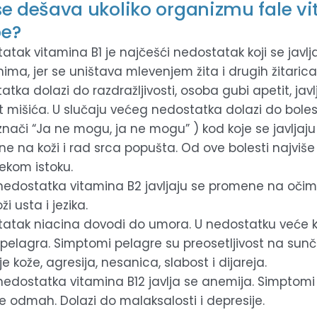
se dešava ukoliko organizmu fale vi
pe?
atak vitamina B1 je najčešći nedostatak koji se javl
nima, jer se uništava mlevenjem žita i drugih žitarica
tka dolazi do razdražljivosti, osoba gubi apetit, javlj
t mišića. U slučaju većeg nedostatka dolazi do bolest
znači “Ja ne mogu, ja ne mogu” ) kod koje se javljaju
e na koži i rad srca popušta. Od ove bolesti najviše 
ekom istoku.
nedostatka vitamina B2 javljaju se promene na očima,
ži usta i jezika.
atak niacina dovodi do umora. U nedostatku veće kol
 pelagra. Simptomi pelagre su preosetljivost na sunč
je kože, agresija, nesanica, slabost i dijareja.
nedostatka vitamina B12 javlja se anemija. Simptomi
e odmah. Dolazi do malaksalosti i depresije.