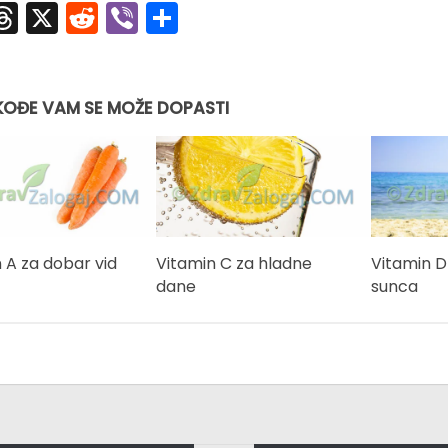
acebook
Threads
X
Reddit
Viber
Share
KOĐE VAM SE MOŽE DOPASTI
 A za dobar vid
Vitamin C za hladne
Vitamin D
dane
sunca