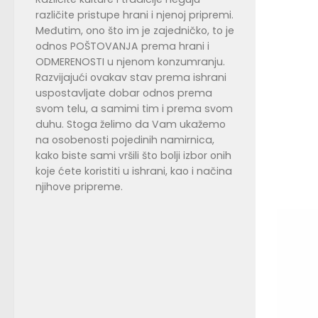
različite pristupe hrani i njenoj pripremi.
Međutim, ono što im je zajedničko, to je
odnos POŠTOVANJA prema hrani i
ODMERENOSTI u njenom konzumranju.
Razvijajući ovakav stav prema ishrani
uspostavljate dobar odnos prema
svom telu, a samimi tim i prema svom
duhu. Stoga želimo da Vam ukažemo
na osobenosti pojedinih namirnica,
kako biste sami vršili što bolji izbor onih
koje ćete koristiti u ishrani, kao i načina
njihove pripreme.