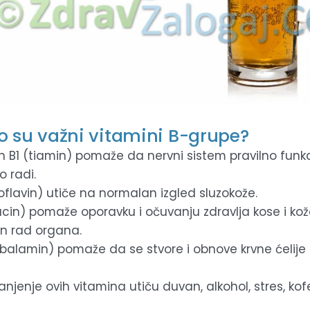
o su važni vitamini B-grupe?
n B1 (tiamin) pomaže da nervni sistem pravilno funkc
o radi.
boflavin) utiče na normalan izgled sluzokože.
acin) pomaže oporavku i očuvanju zdravlja kose i kože 
an rad organa.
obalamin) pomaže da se stvore i obnove krvne ćelije 
jenje ovih vitamina utiču duvan, alkohol, stres, kofei