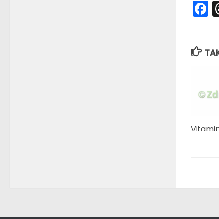
F
TA
Vitamin