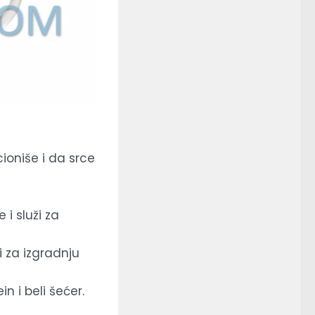
ioniše i da srce
i služi za
i za izgradnju
n i beli šećer.