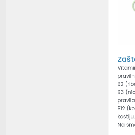
Zašt
Vitami
praviln
B2 (ri
B3 (ni
pravil
B12 (k
kostiju.
Na sman