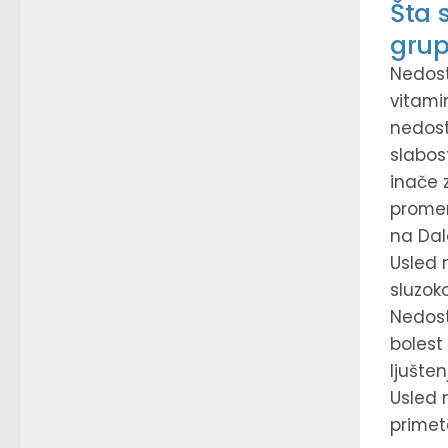
Šta 
gru
Nedost
vitami
nedosta
slabos
inače 
promen
na Dal
Usled 
sluzoko
Nedost
bolest
ljušten
Usled 
primet