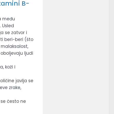
tamini B-
ja među
. Usled
a se zatvor i
i beri-beri (što
 malaksalost,
oboljevaju ljudi
 koži i
ičine javlja se
eve zrake,
 se često ne