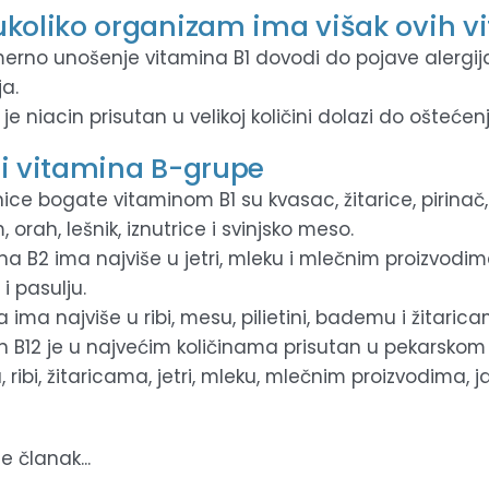
ukoliko organizam ima višak ovih v
erno unošenje vitamina B1 dovodi do pojave alergija
ja.
 je niacin prisutan u velikoj količini dolazi do oštećenj
ri vitamina B-grupe
ice bogate vitaminom B1 su kvasac, žitarice, pirinač, 
orah, lešnik, iznutrice i svinjsko meso.
na B2 ima najviše u jetri, mleku i mlečnim proizvodim
i pasulju.
 ima najviše u ribi, mesu, pilietini, bademu i žitaric
n B12 je u najvećim količinama prisutan u pekarskom
, ribi, žitaricama, jetri, mleku, mlečnim proizvodima, 
e članak...