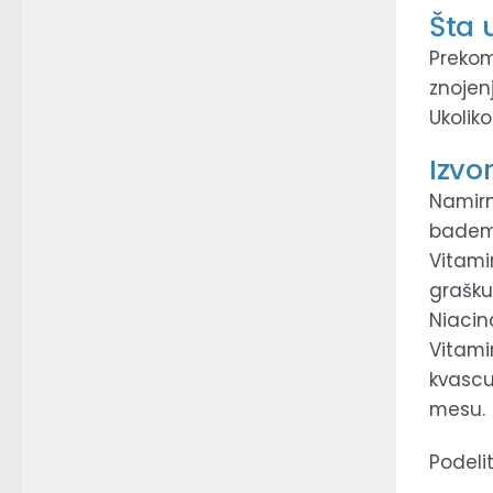
Šta 
Prekom
znojen
Ukoliko
Izvo
Namirn
badem, 
Vitami
grašku 
Niacina
Vitami
kvascu
mesu.
Podelit