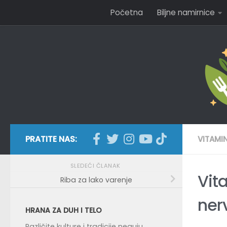
Početna
Biljne namirnice
Skip to content
PRATITE NAS:
VITAMIN
SLEDEĆI ČLANAK
Vit
Riba za lako varenje
ner
HRANA ZA DUH I TELO
Različite kulture i tradicije neguju