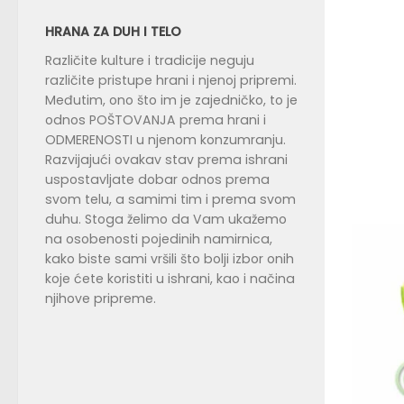
HRANA ZA DUH I TELO
Različite kulture i tradicije neguju
različite pristupe hrani i njenoj pripremi.
Međutim, ono što im je zajedničko, to je
odnos POŠTOVANJA prema hrani i
ODMERENOSTI u njenom konzumranju.
Razvijajući ovakav stav prema ishrani
uspostavljate dobar odnos prema
svom telu, a samimi tim i prema svom
duhu. Stoga želimo da Vam ukažemo
na osobenosti pojedinih namirnica,
kako biste sami vršili što bolji izbor onih
koje ćete koristiti u ishrani, kao i načina
njihove pripreme.