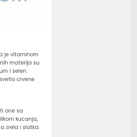
ta je vitaminom
lnih materija su
um i selen.
 svetlo crvene
ti one sa
likom kucanja,
 zrela i slatka.