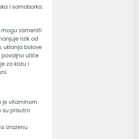
ska i somoborka.
ce mogu zameniti
anjuje rizik od
, uklanja bolove
, povoljno utiče
je za kožu i
ni.
a je vitaminom
 su prisutni
ma izraženu