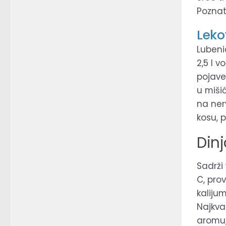
Poznat
Leko
Lubeni
2,5 l v
pojave
u mišić
na nerv
kosu, 
Dinj
Sadrži
C, prov
kaliju
Najkva
aromu,