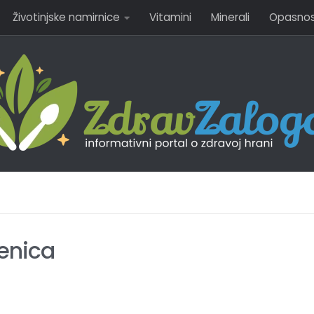
Životinjske namirnice
Vitamini
Minerali
Opasnost
enica