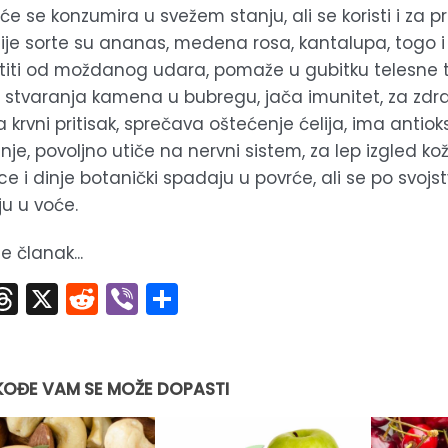
će se konzumira u svežem stanju, ali se koristi i za p
ije sorte su ananas, medena rosa, kantalupa, togo i
štiti od moždanog udara, pomaže u gubitku telesne 
od stvaranja kamena u bubregu, jača imunitet, za zdr
 krvni pritisak, sprečava oštećenje ćelija, ima antiok
je, povoljno utiče na nervni sistem, za lep izgled kož
ce i dinje botanički spadaju u povrće, ali se po svoj
ju u voće.
e članak...
acebook
Threads
X
Reddit
Viber
Share
KOĐE VAM SE MOŽE DOPASTI