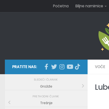
Početna
Biljne namirnice
Skip to content
PRATITE NAS:
VOĆE
SLEDEĆI ČLANAK
Lub
Grožđe
PRETHODNI ČLANK
Trešnje