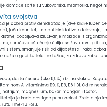
ije domaće sorte su vukovarska, mramorka, negotin
vita svojstva
ca je dobra protiv dehidratacije (dve kriške lubeni
ode), jača imunitet, ima antioksidativno delovanje, sm
 astme, poboljšava izlučivanje mokraće iz organizma
ima, sprečava oštećenje ćelija, snižava krvni pritisak
ni sistem, smanjuje rizik od dijabetesa i raka, dobra 
pomaže u gubitku telesne težine, za zdrave zube i des
a
 vodu, dosta šećera (oko 6,5%) i biljna vlakna. Bogat
itaminom A, vitaminima B9, K, B3, B6 i B1. Od minerala
m, natrijum, magnezijum, bakar, mangan i fosfor.
litetnija je kada dostigne punu zrelost. Zrela dinja i
 žutu i mekšu koru.