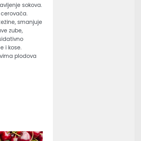
ravljenje sokova.
 cerovača.
težine, smanjuje
ave zube,
sidativno
e i kose.
stvima plodova