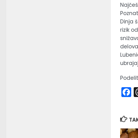
Najčeš
Poznat
Dinja 
rizik 
snižava
delovan
Lubeni
ubraja
Podelit
F
TA