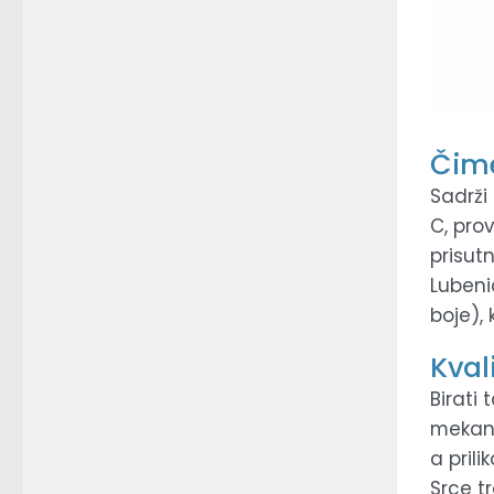
Čime
Sadrži
C, pro
prisut
Lubeni
boje), 
Kval
Birati
mekano
a pril
Srce t