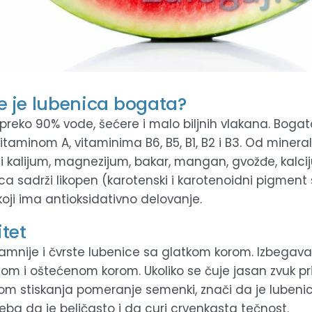
 je lubenica bogata?
 preko 90% vode, šećere i malo biljnih vlakana. Boga
vitaminom A, vitaminima B6, B5, B1, B2 i B3. Od minera
ni kalijum, magnezijum, bakar, mangan, gvožđe, kalcij
ca sadrži likopen (karotenski i karotenoidni pigment
koji ima antioksidativno delovanje.
itet
 tamnije i čvrste lubenice sa glatkom korom. Izbegava
m i oštećenom korom. Ukoliko se čuje jasan zvuk pri
ikom stiskanja pomeranje semenki, znači da je lubenica
reba da je beličasto i da curi crvenkasta tečnost.