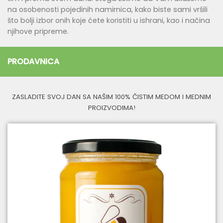
na osobenosti pojedinih namirnica, kako biste sami vršili
što bolji izbor onih koje ćete koristiti u ishrani, kao i načina
njihove pripreme.
PRODAVNICA
ZASLADITE SVOJ DAN SA NAŠIM 100% ČISTIM MEDOM I MEDNIM
PROIZVODIMA!