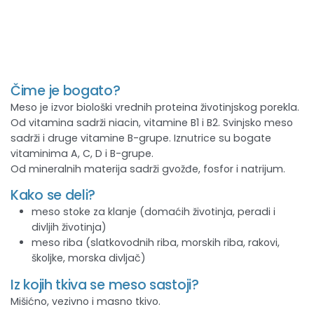
Čime je bogato?
Meso je izvor biološki vrednih proteina životinjskog porekla.
Od vitamina sadrži niacin, vitamine B1 i B2. Svinjsko meso
sadrži i druge vitamine B-grupe. Iznutrice su bogate
vitaminima A, C, D i B-grupe.
Od mineralnih materija sadrži gvožđe, fosfor i natrijum.
Kako se deli?
meso stoke za klanje (domaćih životinja, peradi i
divljih životinja)
meso riba (slatkovodnih riba, morskih riba, rakovi,
školjke, morska divljač)
Iz kojih tkiva se meso sastoji?
Mišićno, vezivno i masno tkivo.