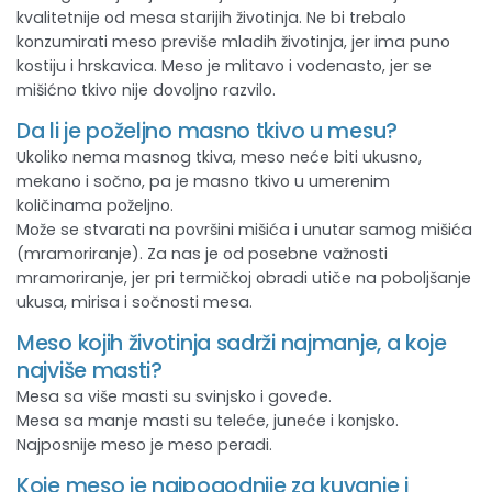
kvalitetnije od mesa starijih životinja. Ne bi trebalo
konzumirati meso previše mladih životinja, jer ima puno
kostiju i hrskavica. Meso je mlitavo i vodenasto, jer se
mišićno tkivo nije dovoljno razvilo.
Da li je poželjno masno tkivo u mesu?
Ukoliko nema masnog tkiva, meso neće biti ukusno,
mekano i sočno, pa je masno tkivo u umerenim
količinama poželjno.
Može se stvarati na površini mišića i unutar samog mišića
(mramoriranje). Za nas je od posebne važnosti
mramoriranje, jer pri termičkoj obradi utiče na poboljšanje
ukusa, mirisa i sočnosti mesa.
Meso kojih životinja sadrži najmanje, a koje
najviše masti?
Mesa sa više masti su svinjsko i goveđe.
Mesa sa manje masti su teleće, juneće i konjsko.
Najposnije meso je meso peradi.
Koje meso je najpogodnije za kuvanje i