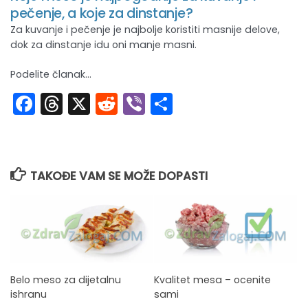
pečenje, a koje za dinstanje?
Za kuvanje i pečenje je najbolje koristiti masnije delove,
dok za dinstanje idu oni manje masni.
Podelite članak...
Facebook
Threads
X
Reddit
Viber
Share
TAKOĐE VAM SE MOŽE DOPASTI
Belo meso za dijetalnu
Kvalitet mesa – ocenite
ishranu
sami