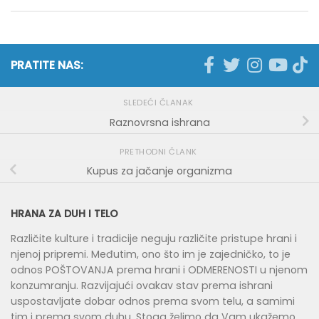
PRATITE NAS:
SLEDEĆI ČLANAK
Raznovrsna ishrana
PRETHODNI ČLANK
Kupus za jačanje organizma
HRANA ZA DUH I TELO
Različite kulture i tradicije neguju različite pristupe hrani i
njenoj pripremi. Međutim, ono što im je zajedničko, to je
odnos POŠTOVANJA prema hrani i ODMERENOSTI u njenom
konzumranju. Razvijajući ovakav stav prema ishrani
uspostavljate dobar odnos prema svom telu, a samimi
tim i prema svom duhu. Stoga želimo da Vam ukažemo