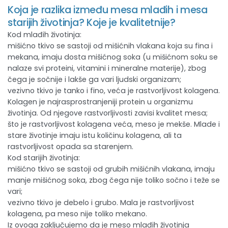
Koja je razlika između mesa mlađih i mesa
starijih životinja? Koje je kvalitetnije?
Kod mlađih životinja:
mišićno tkivo se sastoji od mišićnih vlakana koja su fina i
mekana, imaju dosta mišićnog soka (u mišićnom soku se
nalaze svi proteini, vitamini i mineralne materije), zbog
čega je sočnije i lakše ga vari ljudski organizam;
vezivno tkivo je tanko i fino, veća je rastvorljivost kolagena.
Kolagen je najrasprostranjeniji protein u organizmu
životinja. Od njegove rastvorljivosti zavisi kvalitet mesa;
što je rastvorljivost kolagena veća, meso je mekše. Mlade i
stare životinje imaju istu količinu kolagena, ali ta
rastvorljivost opada sa starenjem.
Kod starijih životinja:
mišićno tkivo se sastoji od grubih mišićnih vlakana, imaju
manje mišićnog soka, zbog čega nije toliko sočno i teže se
vari;
vezivno tkivo je debelo i grubo. Mala je rastvorljivost
kolagena, pa meso nije toliko mekano.
Iz ovoga zaključujemo da je meso mlađih životinja