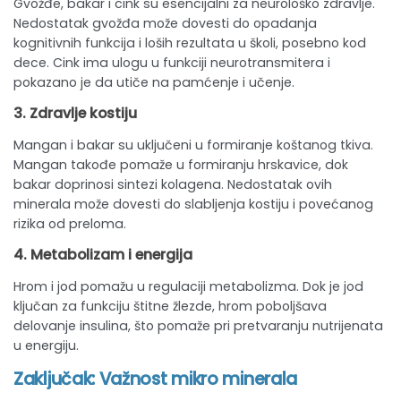
Gvožđe, bakar i cink su esencijalni za neurološko zdravlje.
Nedostatak gvožđa može dovesti do opadanja
kognitivnih funkcija i loših rezultata u školi, posebno kod
dece. Cink ima ulogu u funkciji neurotransmitera i
pokazano je da utiče na pamćenje i učenje.
3.
Zdravlje kostiju
Mangan i bakar su uključeni u formiranje koštanog tkiva.
Mangan takođe pomaže u formiranju hrskavice, dok
bakar doprinosi sintezi kolagena. Nedostatak ovih
minerala može dovesti do slabljenja kostiju i povećanog
rizika od preloma.
4.
Metabolizam i energija
Hrom i jod pomažu u regulaciji metabolizma. Dok je jod
ključan za funkciju štitne žlezde, hrom poboljšava
delovanje insulina, što pomaže pri pretvaranju nutrijenata
u energiju.
Zaključak: Važnost mikro minerala