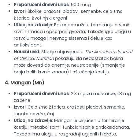
Preporučeni dnevni unos
: 900 mcg
Izvori
: Školjke, orašasti plodovi, semenke, celo zrno
žitarica, životinjski organi
Uticaj na zdravlje
: Bakar pomaže u formiranju crvenih
krvnih zrnaca i apsorpciji gvožđa. Takođe igra ulogu u
razvoju mozga i nervnog sistema i deluje kao
antioksidant.
Naučni uvid
: Studije objavljene u
The American Journal
of Clinical Nutrition
pokazuju da nedostatak bakra
može dovesti do anemije, neutropenije (smanjenje
broja belih krvnih zrnaca) i oštećenja kostiju.
4.
Mangan
(Mn)
Preporučeni dnevni unos
: 2.3 mg za muškarce, 1.8 mg
za žene
Izvori
: Celo zrno žitarica, orašasti plodovi, semenke,
lisnato povrće, čaj
Uticaj na zdravlje
: Mangan je uključen u formiranje
kostiju, metabolizam i funkcionisanje antioksidanata.
Takođe ima ulogu u razgradnji ugljenih hidrata,