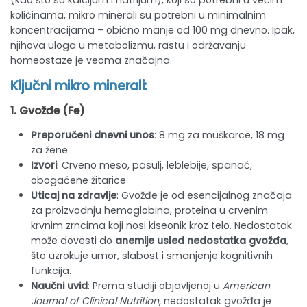
količinama, mikro minerali su potrebni u minimalnim
koncentracijama – obično manje od 100 mg dnevno. Ipak,
njihova uloga u metabolizmu, rastu i održavanju
homeostaze je veoma značajna.
Ključni mikro minerali:
1.
Gvožđe
(Fe)
Preporučeni dnevni unos
: 8 mg za muškarce, 18 mg
za žene
Izvori
: Crveno meso, pasulj, leblebije, spanać,
obogaćene žitarice
Uticaj na zdravlje
: Gvožđe je od esencijalnog značaja
za proizvodnju hemoglobina, proteina u crvenim
krvnim zrncima koji nosi kiseonik kroz telo. Nedostatak
može dovesti do
anemije usled nedostatka gvožđa
,
što uzrokuje umor, slabost i smanjenje kognitivnih
funkcija.
Naučni uvid
: Prema studiji objavljenoj u
American
Journal of Clinical Nutrition
, nedostatak gvožđa je