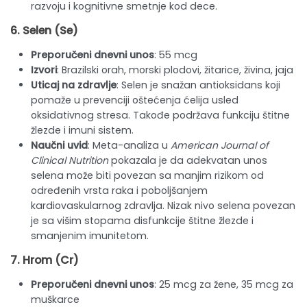
razvoju i kognitivne smetnje kod dece.
6.
Selen
(Se)
Preporučeni dnevni unos
: 55 mcg
Izvori
: Brazilski orah, morski plodovi, žitarice, živina, jaja
Uticaj na zdravlje
: Selen je snažan antioksidans koji
pomaže u prevenciji oštećenja ćelija usled
oksidativnog stresa. Takođe podržava funkciju štitne
žlezde i imuni sistem.
Naučni uvid
: Meta-analiza u
American Journal of
Clinical Nutrition
pokazala je da adekvatan unos
selena može biti povezan sa manjim rizikom od
određenih vrsta raka i poboljšanjem
kardiovaskularnog zdravlja. Nizak nivo selena povezan
je sa višim stopama disfunkcije štitne žlezde i
smanjenim imunitetom.
7.
Hrom
(Cr)
Preporučeni dnevni unos
: 25 mcg za žene, 35 mcg za
muškarce