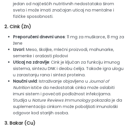
jedan od najčešćih nutritivnih nedostataka širom
sveta i može imati značajan uticaj na mentalne i
fizičke sposobnosti.
2.
Cink
(Zn)
Preporučeni dnevni unos
: 11 mg za muškarce, 8 mg za
žene
Izvori
: Meso, školjke, mlečni proizvodi, mahunarke,
semenke i orašasti plodovi
Uticaj na zdravlje
: Cink je ključan za funkciju imunog
sistema, sintezu DNK i deobu ćelija. Takođe igra ulogu
u zarastanju rana i sintezi proteina.
Naučni uvid
: Istraživanje objavljeno u
Journal of
Nutrition
ističe da nedostatak cinka može oslabiti
imuni sistem i povećati podložnost infekcijama.
Studija u
Nature Reviews Immunology
pokazala je da
suplementacija cinkom može poboljšati imunološki
odgovor kod starijih osoba.
3.
Bakar
(Cu)