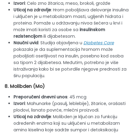
Izvori
: Celo zrno žitarica, meso, brokoli, grožđe
Uticaj na zdravlje
: Hrom poboljšava delovanje insulina
i uključen je u metabolizam masti, ugljenih hidrata i
proteina. Pomaže u održavanju nivoa šećera u krvi i
može imati koristi za osobe sa
insulinskom
rezistencijom
ili dijabetesom.
Naučni uvid
: Studija objavljena u
Diabetes Care
pokazala je da suplementacija hromom može
poboljšati osetljivost na insulin, posebno kod osoba
sa tipom 2 dijabetesa. Međutim, potrebno je više
istraživanja kako bi se potvrdile njegove prednosti za
širu populaciju.
8.
Molibden
(Mo)
Preporučeni dnevni unos
: 45 mcg
Izvori
: Mahunarke (pasulj, leblebije), žitarice, orašasti
plodovi, lisnato povrće, mlečni proizvodi.
Uticaj na zdravlje
: Molibden je ključan za funkciju
određenih enzima koji su uključeni u metabolizam
amino kiselina koje sadrže sumpor i detoksikaciju