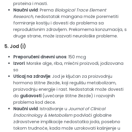
proteina i masti.
Naučni uvid
: Prema
Biological Trace Element
Research
, nedostatak mangana može poremetiti
formiranje kostiju i dovesti do problema sa
reproduktivnim zdravljem. Prekomerna konzumacija, s
druge strane, može izazvati neurološke probleme.
5.
Jod
(I)
Preporučeni dnevni unos
: 150 mcg
Izvori
: Morske alge, riba, mlečni proizvodi, jodizovana
so
Uticaj na zdravlje
: Jod je ključan za proizvodnju
hormona štitne žlezde, koji regulišu metabolizam,
proizvodnju energije i rast. Nedostatak može dovesti
do
gušavosti
(uvećanje štitne žlezde) i razvojnih
problema kod dece.
Naučni uvid
: Istraživanje u
Journal of Clinical
Endocrinology & Metabolism
podvlači globalne
zdravstvene implikacije nedostatka joda, posebno
tokom trudnoće, kada može uzrokovati kašnjenje u