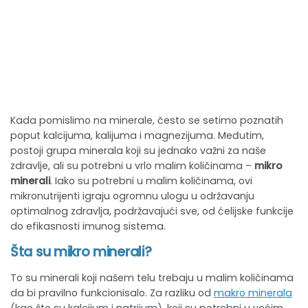
Kada pomislimo na minerale, često se setimo poznatih
poput kalcijuma, kalijuma i magnezijuma. Međutim,
postoji grupa minerala koji su jednako važni za naše
zdravlje, ali su potrebni u vrlo malim količinama –
mikro
minerali
. Iako su potrebni u malim količinama, ovi
mikronutrijenti igraju ogromnu ulogu u održavanju
optimalnog zdravlja, podržavajući sve, od ćelijske funkcije
do efikasnosti imunog sistema.
Šta su mikro minerali?
To su minerali koji našem telu trebaju u malim količinama
da bi pravilno funkcionisalo. Za razliku od
makro minerala
(kao što su kalcijum i natrijum), koji su potrebni u većim