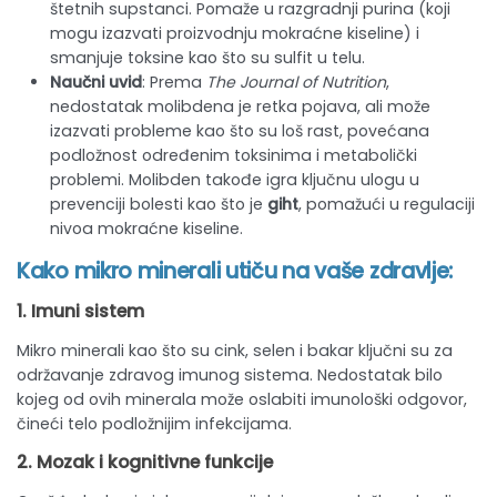
štetnih supstanci. Pomaže u razgradnji purina (koji
mogu izazvati proizvodnju mokraćne kiseline) i
smanjuje toksine kao što su sulfit u telu.
Naučni uvid
: Prema
The Journal of Nutrition
,
nedostatak molibdena je retka pojava, ali može
izazvati probleme kao što su loš rast, povećana
podložnost određenim toksinima i metabolički
problemi. Molibden takođe igra ključnu ulogu u
prevenciji bolesti kao što je
giht
, pomažući u regulaciji
nivoa mokraćne kiseline.
Kako mikro minerali utiču na vaše zdravlje:
1.
Imuni sistem
Mikro minerali kao što su cink, selen i bakar ključni su za
održavanje zdravog imunog sistema. Nedostatak bilo
kojeg od ovih minerala može oslabiti imunološki odgovor,
čineći telo podložnijim infekcijama.
2.
Mozak i kognitivne funkcije