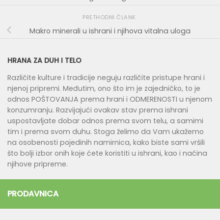
PRETHODNI ČLANK
Makro minerali u ishrani i njihova vitalna uloga
HRANA ZA DUH I TELO
Različite kulture i tradicije neguju različite pristupe hrani i
njenoj pripremi. Međutim, ono što im je zajedničko, to je
odnos POŠTOVANJA prema hrani i ODMERENOSTI u njenom
konzumranju. Razvijajući ovakav stav prema ishrani
uspostavljate dobar odnos prema svom telu, a samimi
tim i prema svom duhu. Stoga želimo da Vam ukažemo
na osobenosti pojedinih namirnica, kako biste sami vršili
što bolji izbor onih koje ćete koristiti u ishrani, kao i načina
njihove pripreme.
PRODAVNICA