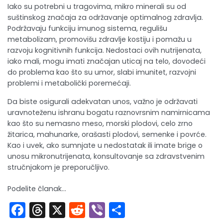
Iako su potrebni u tragovima, mikro minerali su od
suštinskog značaja za održavanje optimalnog zdravlja.
Podržavaju funkciju imunog sistema, regulišu
metabolizam, promovišu zdravlje kostiju i pomažu u
razvoju kognitivnih funkcija. Nedostaci ovih nutrijenata,
iako mali, mogu imati značajan uticaj na telo, dovodeći
do problema kao što su umor, slabi imunitet, razvojni
problemi i metabolički poremećaji.
Da biste osigurali adekvatan unos, važno je održavati
uravnoteženu ishranu bogatu raznovrsnim namirnicama
kao što su nemasno meso, morski plodovi, celo zrno
žitarica, mahunarke, orašasti plodovi, semenke i povrće.
Kao i uvek, ako sumnjate u nedostatak ili imate brige o
unosu mikronutrijenata, konsultovanje sa zdravstvenim
stručnjakom je preporučljivo.
Podelite članak...
Facebook
Threads
X
Reddit
Viber
Share