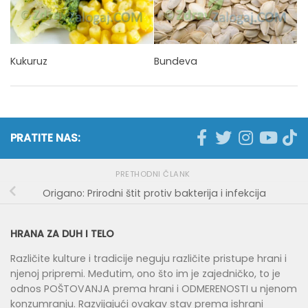
Kukuruz
Bundeva
PRATITE NAS:
PRETHODNI ČLANK
Origano: Prirodni štit protiv bakterija i infekcija
HRANA ZA DUH I TELO
Različite kulture i tradicije neguju različite pristupe hrani i
njenoj pripremi. Međutim, ono što im je zajedničko, to je
odnos POŠTOVANJA prema hrani i ODMERENOSTI u njenom
konzumranju. Razvijajući ovakav stav prema ishrani