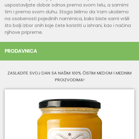
uspostavljate dobar odnos prema svom telu, a samimi
tim i prema svom duhu. Stoga želimo da Vam ukažemo
na osobenosti pojedinih namirnica, kako biste sami vršili
što bolji izbor onih koje ćete koristiti u ishrani, kao i načina
njihove pripreme.
PRODAVNICA
ZASLADITE SVOJ DAN SA NAŠIM 100% ČISTIM MEDOM I MEDNIM
PROIZVODIMA!