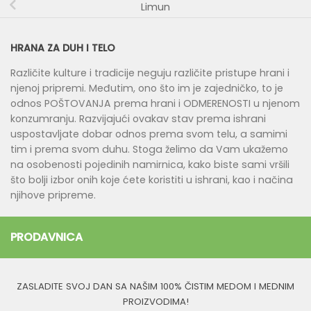
Limun
HRANA ZA DUH I TELO
Različite kulture i tradicije neguju različite pristupe hrani i
njenoj pripremi. Međutim, ono što im je zajedničko, to je
odnos POŠTOVANJA prema hrani i ODMERENOSTI u njenom
konzumranju. Razvijajući ovakav stav prema ishrani
uspostavljate dobar odnos prema svom telu, a samimi
tim i prema svom duhu. Stoga želimo da Vam ukažemo
na osobenosti pojedinih namirnica, kako biste sami vršili
što bolji izbor onih koje ćete koristiti u ishrani, kao i načina
njihove pripreme.
PRODAVNICA
ZASLADITE SVOJ DAN SA NAŠIM 100% ČISTIM MEDOM I MEDNIM
PROIZVODIMA!