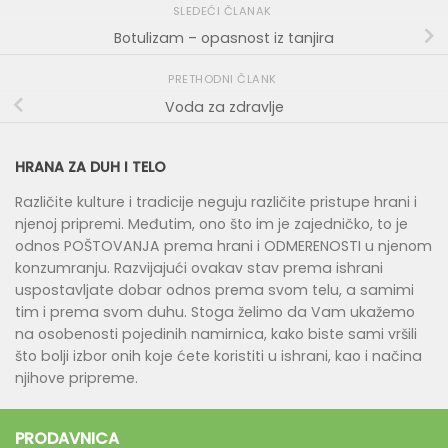
SLEDEĆI ČLANAK
Botulizam – opasnost iz tanjira
PRETHODNI ČLANK
Voda za zdravlje
HRANA ZA DUH I TELO
Različite kulture i tradicije neguju različite pristupe hrani i
njenoj pripremi. Međutim, ono što im je zajedničko, to je
odnos POŠTOVANJA prema hrani i ODMERENOSTI u njenom
konzumranju. Razvijajući ovakav stav prema ishrani
uspostavljate dobar odnos prema svom telu, a samimi
tim i prema svom duhu. Stoga želimo da Vam ukažemo
na osobenosti pojedinih namirnica, kako biste sami vršili
što bolji izbor onih koje ćete koristiti u ishrani, kao i načina
njihove pripreme.
PRODAVNICA