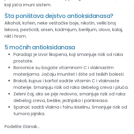
koji jača imuni sistem.
Šta poništava dejstvo antioksidanasa?
Alkoholi, kofein, neke veštačke boje, nikotin, veliki broj
lekova, pesticidi, arsen, kadmijum, berilijum, olovo, kalaj,
nikl i hrom.
5 moćnih antioksidanasa
Paradajz je izvor likopena, koji smanjuje rizik od raka
prostate.
Borovnice su bogate vitaminom C i vlaknastim
materijama. Jačaju imunitet i štite od teških bolesti.
Brokoli, kupus i karfiol sadrže vitamin C i vlaknaste
materije. Smanjuju rizik od raka debelog creva i pluća.
Zeleni čaj, ako se pije redovno, smanjuje rizik od raka
debelog creva, bešike, jednjaka i pankreasa.
Spanać sadrži vlakna i folnu kiselinu. Smanjuje rizik od
tumora jajnika.
Podelite članak...