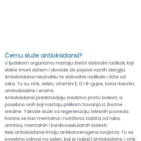
Čemu služe antioksidansi?
U ljudskom organizmu nastaju štetni slobodni radikali, koji
slabe imuni sistem i dovode do pojave raznih alergija.
Antioksidansi neutrališu te slobodne radikale i štite od
raka. To su cink, selen, vitamini E, D i B-gupe, beta-karotin,
aminokiseline i enzimi.
Antioksidansi predstavljaju sredstvo protiv bolesti, a
posebno onih koji nastaju prilikom trovanja iz životne
sredine. Takođe služe za regeneraciju telesnih povreda.
Koriste se kao mentalna i nutritivna zaštita od raka,
artritisa, mentalnih i kardiovaskularnih bolesti.
Neki antioksidansi imaju antikancerogena svojstva. To se
posebno odnosi na selen, koji je najjači antioksidans, i cink,