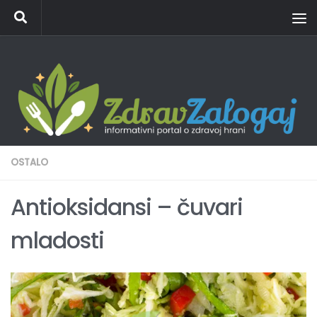
Skip to content
OSTALO
Antioksidansi – čuvari
mladosti