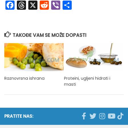
Facebook
Threads
X
Reddit
Viber
Share
TAKOĐE VAM SE MOŽE DOPASTI
Raznovrsna ishrana
Proteini, ugljeni hidrati i
masti
PRATITE NAS: