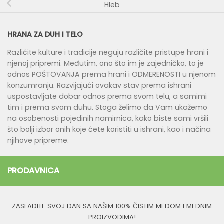
Hleb
HRANA ZA DUH I TELO
Različite kulture i tradicije neguju različite pristupe hrani i
njenoj pripremi. Međutim, ono što im je zajedničko, to je
odnos POŠTOVANJA prema hrani i ODMERENOSTI u njenom
konzumranju. Razvijajući ovakav stav prema ishrani
uspostavljate dobar odnos prema svom telu, a samimi
tim i prema svom duhu. Stoga želimo da Vam ukažemo
na osobenosti pojedinih namirnica, kako biste sami vršili
što bolji izbor onih koje ćete koristiti u ishrani, kao i načina
njihove pripreme.
PRODAVNICA
ZASLADITE SVOJ DAN SA NAŠIM 100% ČISTIM MEDOM I MEDNIM
PROIZVODIMA!