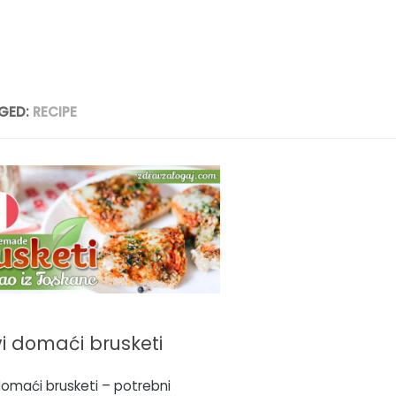
GED:
RECIPE
i domaći brusketi
domaći brusketi – potrebni