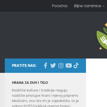
Početna
Biljne namirnice
Skip to content
PRATITE NAS:
HRANA ZA DUH I TELO
Različite kulture i tradicije neguju
različite pristupe hrani i njenoj pripremi.
Međutim, ono što im je zajedničko, to je
odnos POŠTOVANJA prema hrani i