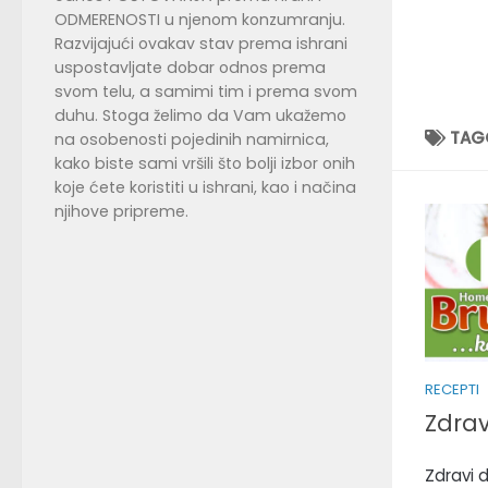
ODMERENOSTI u njenom konzumranju.
Razvijajući ovakav stav prema ishrani
uspostavljate dobar odnos prema
svom telu, a samimi tim i prema svom
duhu. Stoga želimo da Vam ukažemo
TAG
na osobenosti pojedinih namirnica,
kako biste sami vršili što bolji izbor onih
koje ćete koristiti u ishrani, kao i načina
njihove pripreme.
RECEPTI
Zdrav
Zdravi 