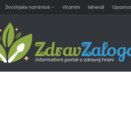
Životinjske namirnice
Vitamini
Minerali
Opasnost