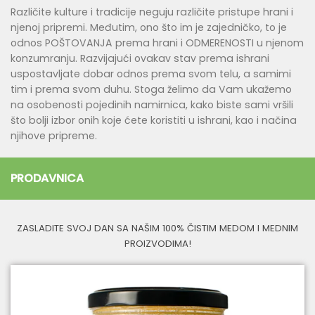
Različite kulture i tradicije neguju različite pristupe hrani i
njenoj pripremi. Međutim, ono što im je zajedničko, to je
odnos POŠTOVANJA prema hrani i ODMERENOSTI u njenom
konzumranju. Razvijajući ovakav stav prema ishrani
uspostavljate dobar odnos prema svom telu, a samimi
tim i prema svom duhu. Stoga želimo da Vam ukažemo
na osobenosti pojedinih namirnica, kako biste sami vršili
što bolji izbor onih koje ćete koristiti u ishrani, kao i načina
njihove pripreme.
PRODAVNICA
ZASLADITE SVOJ DAN SA NAŠIM 100% ČISTIM MEDOM I MEDNIM
PROIZVODIMA!