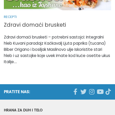
RECEPTI
Zdravi domaći brusketi
Zdravi domaći brusketi – potrebni sastojci: Integralni
hleb Kuvani paradajz Kačkavalj Ljuta paprika (tucana)
Biber Origano i bosiljak Maslinovo ulje Iskoristite stari
hleb i uz sastojke koje uvek imate kod kuće osetite ukus
Italije....
PRATITE NAS:
HRANA ZA DUH I TELO