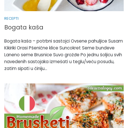
RECEPTI
Bogata kaša
Bogata kaša – potrbni sastojci Ovsene pahuljice Susam
Kikiriki Orasi Pšenične klice Suncokret Seme bundeve
Laneno seme Brusnice Suvo grožđe Po jednu šoljicu svih
navedenih sastojaka izmešati u teglu/veću posudu,
zatim sipati u činiju...