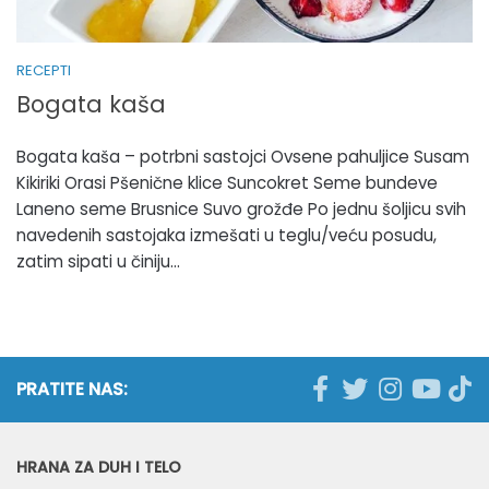
RECEPTI
Bogata kaša
Bogata kaša – potrbni sastojci Ovsene pahuljice Susam
Kikiriki Orasi Pšenične klice Suncokret Seme bundeve
Laneno seme Brusnice Suvo grožđe Po jednu šoljicu svih
navedenih sastojaka izmešati u teglu/veću posudu,
zatim sipati u činiju...
PRATITE NAS:
HRANA ZA DUH I TELO