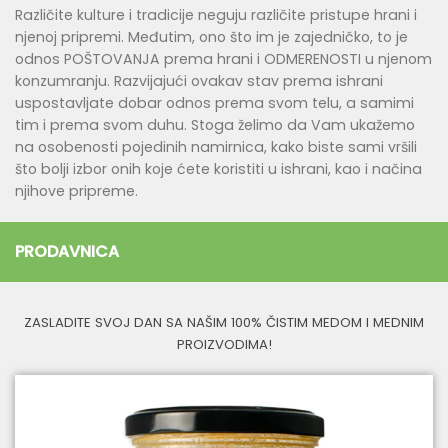
Različite kulture i tradicije neguju različite pristupe hrani i
njenoj pripremi. Međutim, ono što im je zajedničko, to je
odnos POŠTOVANJA prema hrani i ODMERENOSTI u njenom
konzumranju. Razvijajući ovakav stav prema ishrani
uspostavljate dobar odnos prema svom telu, a samimi
tim i prema svom duhu. Stoga želimo da Vam ukažemo
na osobenosti pojedinih namirnica, kako biste sami vršili
što bolji izbor onih koje ćete koristiti u ishrani, kao i načina
njihove pripreme.
PRODAVNICA
ZASLADITE SVOJ DAN SA NAŠIM 100% ČISTIM MEDOM I MEDNIM
PROIZVODIMA!